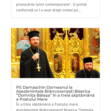
provocările lumii contemporane". O primă
conferință ce l-a avut drept invitat pe...
PS Damaschin Dorneanul la
Așezămintele Brâncoveneşti Biserica
”Domnița Bălaşa” în a treia săptămână
a Postului Mare
În a treia săptămână a Postului mare,
Așezămintele Brâncovenești Biserica ”Domnița