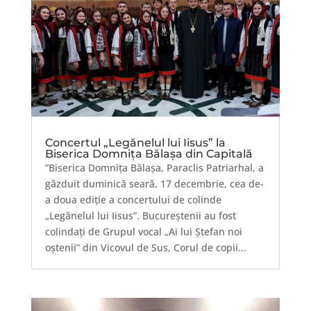
Concertul „Legănelul lui Iisus” la
Biserica Domnița Bălașa din Capitală
”Biserica Domniţa Bălaşa, Paraclis Patriarhal, a
găzduit duminică seară, 17 decembrie, cea de-
a doua ediție a concertului de colinde
„Legănelul lui Iisus”. Bucureștenii au fost
colindați de Grupul vocal „Ai lui Ştefan noi
oştenii” din Vicovul de Sus, Corul de copii...