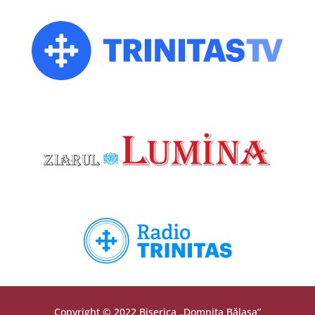
Copyright © 2022 Biserica „Domnița Bălașa”