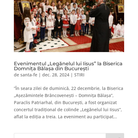
Evenimentul „Legănelul lui Iisus” la Biserica
Domnița Bălașa din București
de
santa-fe
|
dec. 28, 2024
|
STIRI
”În seara zilei de duminică, 22 decembrie, la Biserica
„Așezămintele Brâncovenești – Domnița Bălașa”,
Paraclis Patriarhal, din București, a fost organizat
concertul tradițional de colinde „Legănelul lui Iisus”,
aflat la ediția a treia. La eveniment au participat...