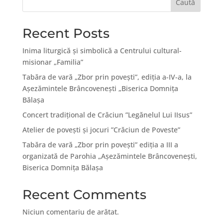
Caută
Recent Posts
Inima liturgică și simbolică a Centrului cultural-
misionar „Familia”
Tabăra de vară „Zbor prin povești”, ediția a-IV-a, la
Așezămintele Brâncovenești „Biserica Domnița
Bălașa
Concert tradițional de Crăciun ”Legănelul Lui IIsus”
Atelier de povești și jocuri ”Crăciun de Poveste”
Tabăra de vară „Zbor prin poveşti” ediţia a III a
organizată de Parohia „Aşezămintele Brâncoveneşti,
Biserica Domniţa Bălaşa
Recent Comments
Niciun comentariu de arătat.