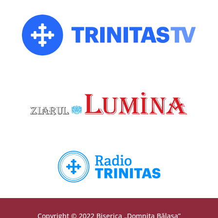
Copyright © 2022 Biserica „Domnița Bălașa”