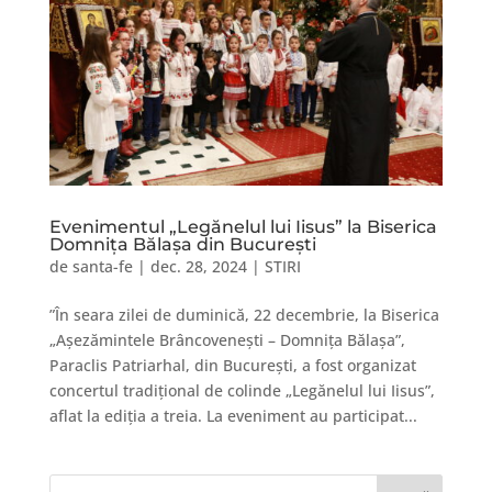
Evenimentul „Legănelul lui Iisus” la Biserica
Domnița Bălașa din București
de
santa-fe
|
dec. 28, 2024
|
STIRI
”În seara zilei de duminică, 22 decembrie, la Biserica
„Așezămintele Brâncovenești – Domnița Bălașa”,
Paraclis Patriarhal, din București, a fost organizat
concertul tradițional de colinde „Legănelul lui Iisus”,
aflat la ediția a treia. La eveniment au participat...