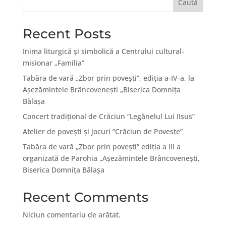
Caută
Recent Posts
Inima liturgică și simbolică a Centrului cultural-
misionar „Familia”
Tabăra de vară „Zbor prin povești”, ediția a-IV-a, la
Așezămintele Brâncovenești „Biserica Domnița
Bălașa
Concert tradițional de Crăciun ”Legănelul Lui IIsus”
Atelier de povești și jocuri ”Crăciun de Poveste”
Tabăra de vară „Zbor prin poveşti” ediţia a III a
organizată de Parohia „Aşezămintele Brâncoveneşti,
Biserica Domniţa Bălaşa
Recent Comments
Niciun comentariu de arătat.