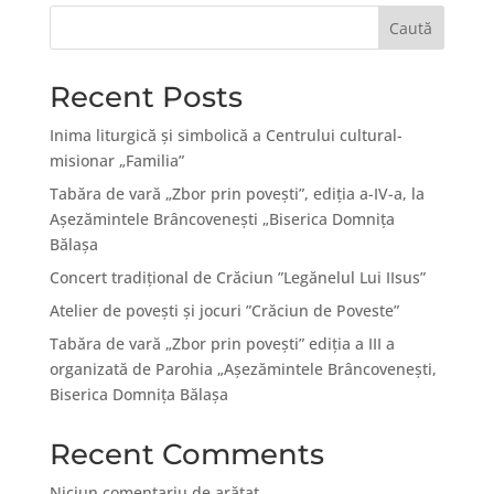
Caută
Recent Posts
Inima liturgică și simbolică a Centrului cultural-
misionar „Familia”
Tabăra de vară „Zbor prin povești”, ediția a-IV-a, la
Așezămintele Brâncovenești „Biserica Domnița
Bălașa
Concert tradițional de Crăciun ”Legănelul Lui IIsus”
Atelier de povești și jocuri ”Crăciun de Poveste”
Tabăra de vară „Zbor prin poveşti” ediţia a III a
organizată de Parohia „Aşezămintele Brâncoveneşti,
Biserica Domniţa Bălaşa
Recent Comments
Niciun comentariu de arătat.