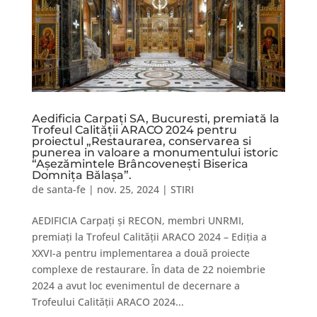
Aedificia Carpați SA, Bucuresti, premiată la
Trofeul Calităţii ARACO 2024 pentru
proiectul „Restaurarea, conservarea si
punerea in valoare a monumentului istoric
“Așezămintele Brâncovenești Biserica
Domnița Bălașa”.
de
santa-fe
|
nov. 25, 2024
|
STIRI
AEDIFICIA Carpați și RECON, membri UNRMI,
premiați la Trofeul Calității ARACO 2024 – Ediția a
XXVI-a pentru implementarea a două proiecte
complexe de restaurare. În data de 22 noiembrie
2024 a avut loc evenimentul de decernare a
Trofeului Calității ARACO 2024...